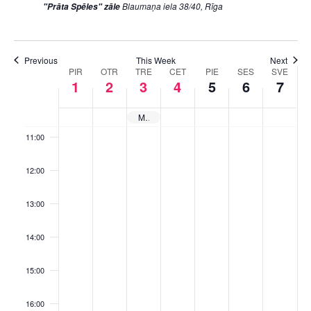
07:00
Blaumaņa iela 38/40, Rīga
"Prāta Spēles" zāle
08:00
Previous
This Week
Next
WEEK
09:00
PIR
OTR
TRE
CET
PIE
SES
SVE
1
2
3
4
5
6
7
OF
10:00
Muzikālās “Prāta Spēles”. Rezultāti
EVENTS
11:00
12:00
13:00
14:00
15:00
16:00