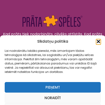
Kad prāts tiek nodarbināts, cilvēks attīstās. Kad prāts
tiek izklaidēts, cilvēks jūtas priecīgs un laimīgs. “Prāta
Sīkdatņu politika
Spēles” to apvieno!
Lai nodrošinātu labāko pieredzi, mēs izmantojam tādas
tehnoloģijas kā sīkdatnes, lai saglabātu un/vai piekļūtu ierīces
informācijai. Piekrītot šīm tehnoloģijām, mēs varam apstrādāt
datus, piemēram, pārlūkošanas paradumus vai unikālos ID šajā
vietnē. Ja nepiekrītat vai atsaucat piekrišanu, tas var negatīvi
ietekmēt noteiktas funkcijas un darbības.
Spēles
Par mums
Kalendārs
Sadarbība
Kontakti
Privātuma politika
Lietošanas noteikumi
PIEŅEMT
NORAIDĪT
Copyright ©2025 SIA “Daudz Laimes”. ”Prāta spēles” ir reģistrēta