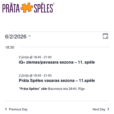
VI
EV
6/2/2026
DAY
VI
Select
NA
18:30
date.
NA
2 jūnijs @ 18:45
-
21:00
iQ+ ziemas/pavasara sezona – 11. spēle
2 jūnijs @ 18:45
-
21:00
Prāta Spēles vasaras sezona – 11.spēle
"Prāta Spēles" zāle
Blaumaņa iela 38/40, Rīga
Previous Day
Next Day