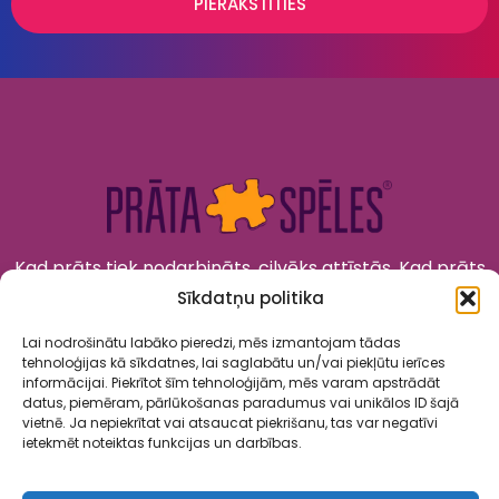
PIERAKSTĪTIES
Kad prāts tiek nodarbināts, cilvēks attīstās. Kad prāts
tiek izklaidēts, cilvēks jūtas priecīgs un laimīgs. “Prāta
Sīkdatņu politika
Spēles” to apvieno!
Lai nodrošinātu labāko pieredzi, mēs izmantojam tādas
tehnoloģijas kā sīkdatnes, lai saglabātu un/vai piekļūtu ierīces
informācijai. Piekrītot šīm tehnoloģijām, mēs varam apstrādāt
datus, piemēram, pārlūkošanas paradumus vai unikālos ID šajā
vietnē. Ja nepiekrītat vai atsaucat piekrišanu, tas var negatīvi
ietekmēt noteiktas funkcijas un darbības.
Spēles
Par mums
Kalendārs
Sadarbība
Kontakti