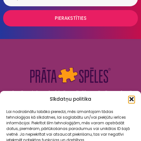
PIERAKSTĪTIES
Kad prāts tiek nodarbināts, cilvēks attīstās. Kad prāts
Sīkdatņu politika
tiek izklaidēts, cilvēks jūtas priecīgs un laimīgs. “Prāta
Spēles” to apvieno!
Lai nodrošinātu labāko pieredzi, mēs izmantojam tādas
tehnoloģijas kā sīkdatnes, lai saglabātu un/vai piekļūtu ierīces
informācijai. Piekrītot šīm tehnoloģijām, mēs varam apstrādāt
datus, piemēram, pārlūkošanas paradumus vai unikālos ID šajā
vietnē. Ja nepiekrītat vai atsaucat piekrišanu, tas var negatīvi
ietekmēt noteiktas funkcijas un darbības.