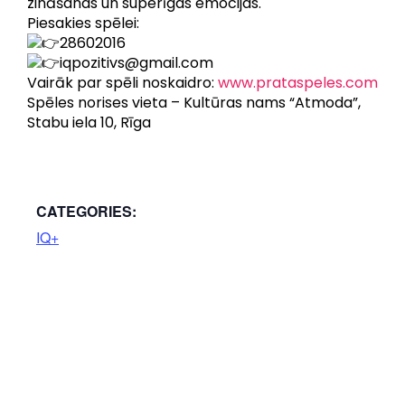
zināšanas un superīgas emocijas.
Piesakies spēlei:
28602016
iqpozitivs@gmail.com
Vairāk par spēli noskaidro:
www.prataspeles.com
Spēles norises vieta – Kultūras nams “Atmoda”,
Stabu iela 10, Rīga
CATEGORIES:
IQ+