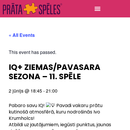
« All Events
This event has passed.
IQ+ ZIEMAS/PAVASARA
SEZONA – 11. SPĒLE
2 jūnijs
@
18:45
-
21:00
Pabaro savu IQ!
Pavadi vakaru prātu
kutinošā atmosfērā, kuru nodrošinās Ivo
Krumholcs!
Atbildi uz jautājumiem, iegūsti punktus, jaunas