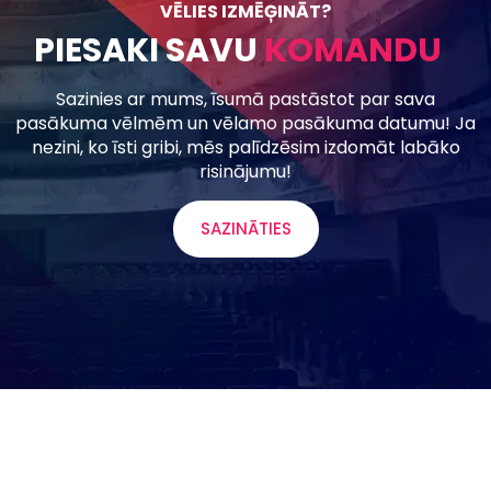
VĒLIES IZMĒĢINĀT?
PIESAKI SAVU
K
O
M
A
N
D
U
U
Z
Sazinies ar mums, īsumā pastāstot par sava
pasākuma vēlmēm un vēlamo pasākuma datumu! Ja
nezini, ko īsti gribi, mēs palīdzēsim izdomāt labāko
risinājumu!
SAZINĀTIES