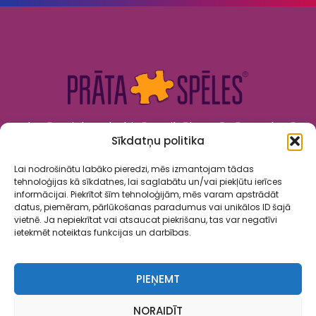
Kad prāts tiek nodarbināts, cilvēks attīstās. Kad prāts
Sīkdatņu politika
tiek izklaidēts, cilvēks jūtas priecīgs un laimīgs. “Prāta
Spēles” to apvieno!
Lai nodrošinātu labāko pieredzi, mēs izmantojam tādas
tehnoloģijas kā sīkdatnes, lai saglabātu un/vai piekļūtu ierīces
informācijai. Piekrītot šīm tehnoloģijām, mēs varam apstrādāt
datus, piemēram, pārlūkošanas paradumus vai unikālos ID šajā
vietnē. Ja nepiekrītat vai atsaucat piekrišanu, tas var negatīvi
ietekmēt noteiktas funkcijas un darbības.
Spēles
Par mums
Kalendārs
Sadarbība
Kontakti
PIEŅEMT
Privātuma politika
Lietošanas noteikumi
NORAIDĪT