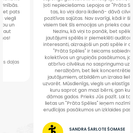
ļoti nepieciešama. Lepojos ar "Prāta Spēles", jo
tas, ko viņi dara ikdienā- dāvā cilvēkiem
pozitīvas sajūtas. Nav svarīgi, kādi ir šie cilvēki,
visiem tiek šīs emocijas un prieks caur spēlēm.
Nezinu, kā viņi to panāk, bet spēles un
jautājumi spēlēs ir piemeklēti auditorijai un ir
interesanti, aizraujoši un pati spēle ir azartiska.
"Prāta Spēles" ir teicams sabiedrotais
kolektīvos un grupiņās pasākumos, jo ne tikai
atbrīvo cilvēkus no saspringuma uz darbu,
neražiņām, bet liek koncentrēties uz
jautājumiem, atbildēm un izraisa lielu vēlmi
uzvarēt. Mūsdienīgs, viegls un elastīgs formāts,
kuru saprot gan mazi bērni, gan kungi un
dāmas gados. Prieks Jūs pazīt. Lai top lielas
lietas un "Prāta Spēles" ieņem nozīmīgu vietu
erudīcijas pasākumos un izklaides pasākumos.
SANDRA ŠARLOTE ŠOMASE