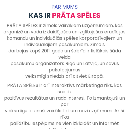
PAR MUMS
KAS IR
PRĀTA SPĒLES
PRĀTA SPĒLES ir zīmols vairākiem uzņēmumiem, kas
organizē un vada izklaidējošas un izglītojošas erudīcijas
komandu un individuālās spēles korporatīvajiem un
individuālajiem pasākumiem. Zīmols
darbojas kopš 2011. gada un šobrīd ir lielākais šāda
veida
pasākumu organizators Rīgā un Latvijā, un savus
pakalpojumus
veiksmīgi sniedzis arī citviet Eiropā.
PRĀTA SPĒLES ir arī interaktīvs mārketinga rīks, kas
sniedz
pozitīvus rezultātus un rada interesi. To izmantojuši un
par
veiksmīgu atzinuši vairāki lieli un mazi uzņēmumi. Ar šī
rīka
palīdzību iespējams ne vien izklaidēt un informēt