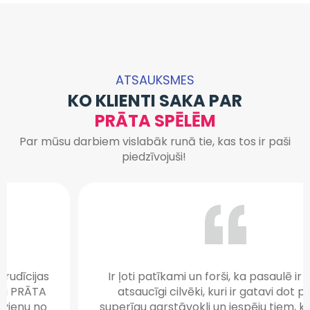
ATSAUKSMES
KO KLIENTI SAKA PAR
PRĀTA SPĒLĒM
Par mūsu darbiem vislabāk runā tie, kas tos ir paši
piedzīvojuši!
Ir ļoti patīkami un forši, ka pasaulē ir gaiši un
atsaucīgi cilvēki, kuri ir gatavi dot prieku,
superīgu garstāvokli un iespēju tiem, kuriem tā