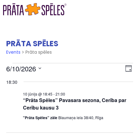
PRĀTA SPĒLES
Events
Prāta spēles
VI
EV
6/10/2026
DAY
VI
Select
NA
18:30
date.
NA
10 jūnijs @ 18:45
-
21:00
“Prāta Spēles” Pavasara sezona, Cerība par
Cerību kausu 3
"Prāta Spēles" zāle
Blaumaņa iela 38/40, Rīga