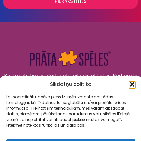
PIERAKSTĪTIES
Kad prāts tiek nodarbināts, cilvēks attīstās. Kad prāts
tiek izklaidēts, cilvēks jūtas priecīgs un laimīgs. “Prāta
Sīkdatņu politika
Spēles” to apvieno!
Lai nodrošinātu labāko pieredzi, mēs izmantojam tādas
tehnoloģijas kā sīkdatnes, lai saglabātu un/vai piekļūtu ierīces
informācijai. Piekrītot šīm tehnoloģijām, mēs varam apstrādāt
datus, piemēram, pārlūkošanas paradumus vai unikālos ID šajā
vietnē. Ja nepiekrītat vai atsaucat piekrišanu, tas var negatīvi
ietekmēt noteiktas funkcijas un darbības.
Spēles
Par mums
Kalendārs
Sadarbība
Kontakti