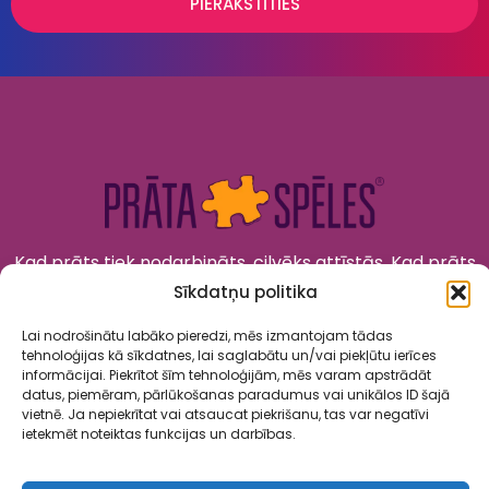
PIERAKSTĪTIES
Kad prāts tiek nodarbināts, cilvēks attīstās. Kad prāts
tiek izklaidēts, cilvēks jūtas priecīgs un laimīgs. “Prāta
Sīkdatņu politika
Spēles” to apvieno!
Lai nodrošinātu labāko pieredzi, mēs izmantojam tādas
tehnoloģijas kā sīkdatnes, lai saglabātu un/vai piekļūtu ierīces
informācijai. Piekrītot šīm tehnoloģijām, mēs varam apstrādāt
datus, piemēram, pārlūkošanas paradumus vai unikālos ID šajā
vietnē. Ja nepiekrītat vai atsaucat piekrišanu, tas var negatīvi
ietekmēt noteiktas funkcijas un darbības.
Spēles
Par mums
Kalendārs
Sadarbība
Kontakti