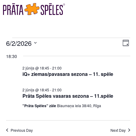
VI
EV
6/2/2026
DAY
VI
Select
NA
18:30
date.
NA
2 jūnijs @ 18:45
-
21:00
iQ+ ziemas/pavasara sezona – 11. spēle
2 jūnijs @ 18:45
-
21:00
Prāta Spēles vasaras sezona – 11.spēle
"Prāta Spēles" zāle
Blaumaņa iela 38/40, Rīga
Previous Day
Next Day