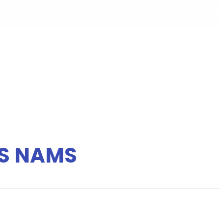
+371 24204040
prataspeles@prataspeles.com
M
KALENDĀRS
PAR MUMS
PODKĀSTI
SADARBĪBA
KONTAKTI
AS NAMS