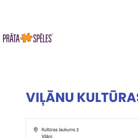
SPĒLES
SPĒLES UZŅĒMUMIE
VIĻĀNU KULTŪR
Address
Kultūras laukums 2
Viļāni
,