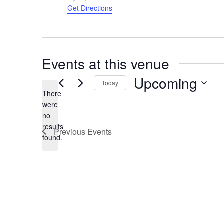
Get Directions
Events at this venue
Upcoming
Today
There
Select
were
date.
no
Notice
results
Previous
Events
found.