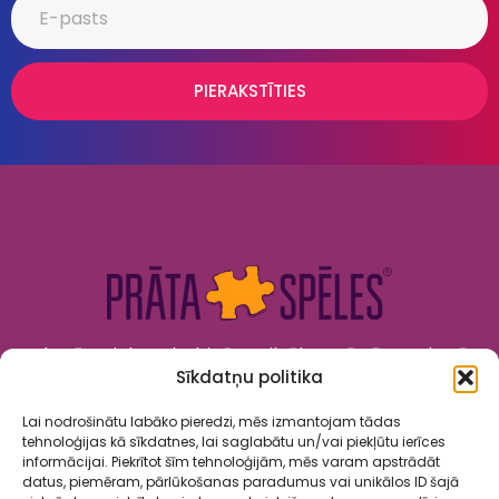
PIERAKSTĪTIES
Kad prāts tiek nodarbināts, cilvēks attīstās. Kad prāts
Sīkdatņu politika
tiek izklaidēts, cilvēks jūtas priecīgs un laimīgs. “Prāta
Spēles” to apvieno!
Lai nodrošinātu labāko pieredzi, mēs izmantojam tādas
tehnoloģijas kā sīkdatnes, lai saglabātu un/vai piekļūtu ierīces
informācijai. Piekrītot šīm tehnoloģijām, mēs varam apstrādāt
datus, piemēram, pārlūkošanas paradumus vai unikālos ID šajā