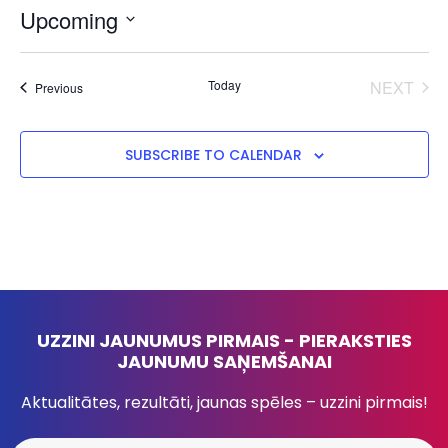
Upcoming
Select
date.
EVE
Today
NEXT
Events
Previous
SUBSCRIBE TO CALENDAR
UZZINI JAUNUMUS PIRMAIS - PIERAKSTIES
JAUNUMU SAŅEMŠANAI
Aktualitātes, rezultāti, jaunas spēles – uzzini pirmais!