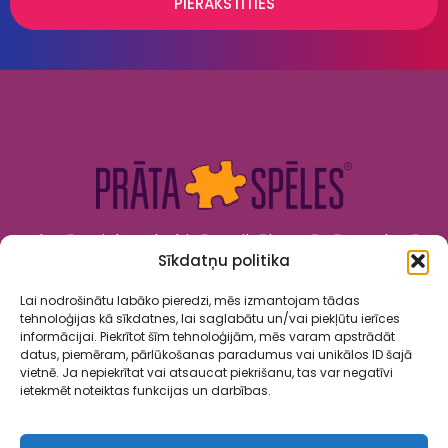
PIERAKSTĪTIES
Kad prāts tiek nodarbināts, cilvēks attīstās. Kad prāts
Sīkdatņu politika
tiek izklaidēts, cilvēks jūtas priecīgs un laimīgs. “Prāta
Spēles” to apvieno!
Lai nodrošinātu labāko pieredzi, mēs izmantojam tādas
tehnoloģijas kā sīkdatnes, lai saglabātu un/vai piekļūtu ierīces
informācijai. Piekrītot šīm tehnoloģijām, mēs varam apstrādāt
datus, piemēram, pārlūkošanas paradumus vai unikālos ID šajā
vietnē. Ja nepiekrītat vai atsaucat piekrišanu, tas var negatīvi
ietekmēt noteiktas funkcijas un darbības.
Spēles
Par mums
Kalendārs
Sadarbība
Kontakti