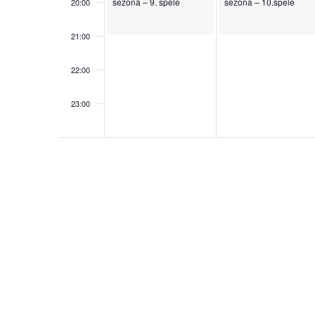
sezona – 9. spēle
sezona – 10.spēle
20:00
21:00
22:00
23:00
00:00