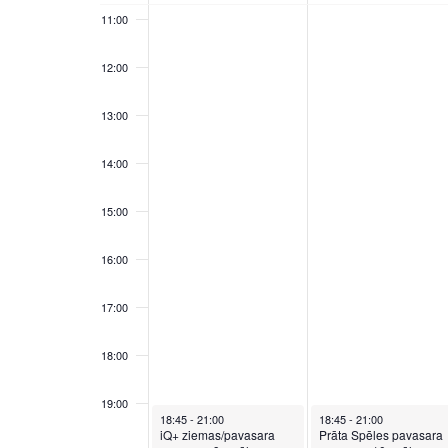
OF
11:00
EVENTS
12:00
13:00
14:00
15:00
16:00
17:00
18:00
19:00
May 11, 2026
May 12, 2026
18:45
-
21:00
18:45
-
21:00
iQ+ ziemas/pavasara
Prāta Spēles pavasara