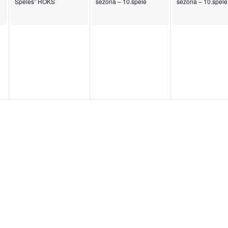
Spēles” ROKS
sezona – 10.spēle
sezona – 10.spēle