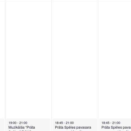
May 13, 2026
May 14, 2026
May 15, 2026
19:00
-
21:00
18:45
-
21:00
18:45
-
21:00
Muzikālās “Prāta
Prāta Spēles pavasara
Prāta Spēles pava