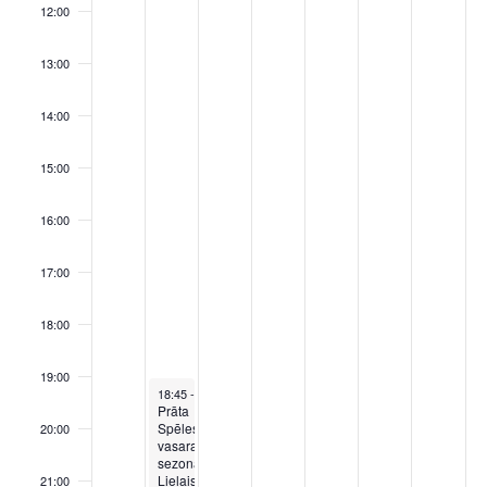
12:00
13:00
14:00
15:00
16:00
17:00
18:00
19:00
August 26, 2025
18:45
-
21:45
Prāta
Spēles
20:00
vasaras
sezonas
Lielais
21:00