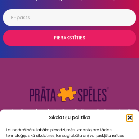
PIERAKSTĪTIES
Kad prāts tiek nodarbināts, cilvēks attīstās. Kad prāts
Sīkdatņu politika
tiek izklaidēts, cilvēks jūtas priecīgs un laimīgs. “Prāta
Spēles” to apvieno!
Lai nodrošinātu labāko pieredzi, mēs izmantojam tādas
tehnoloģijas kā sīkdatnes, lai saglabātu un/vai piekļūtu ierīces