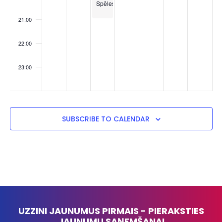
Spēles”
21:00
22:00
23:00
:00
SUBSCRIBE TO CALENDAR
UZZINI JAUNUMUS PIRMAIS - PIERAKSTIES
JAUNUMU SAŅEMŠANAI