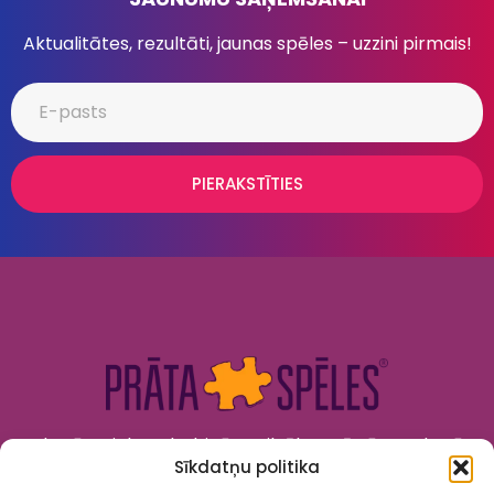
Aktualitātes, rezultāti, jaunas spēles – uzzini pirmais!
PIERAKSTĪTIES
Kad prāts tiek nodarbināts, cilvēks attīstās. Kad prāts
Sīkdatņu politika
tiek izklaidēts, cilvēks jūtas priecīgs un laimīgs. “Prāta
Spēles” to apvieno!