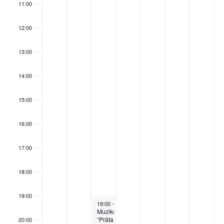
11:00
12:00
13:00
14:00
15:00
16:00
17:00
18:00
19:00
August 5, 2026
19:00
-
21:00
Muzikālās
“Prāta
20:00