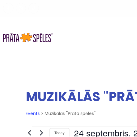
SPĒLES
SPĒLES UZŅĒMUMIE
MUZIKĀLĀS ''PRĀT
Events
Muzikālās ''Prāta spēles''
24 septembris, 
Today