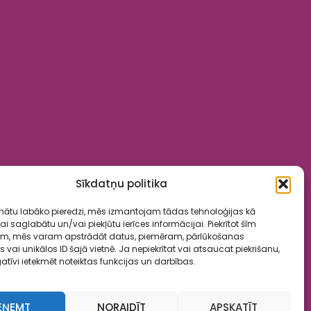
Sīkdatņu politika
inātu labāko pieredzi, mēs izmantojam tādas tehnoloģijas kā
lai saglabātu un/vai piekļūtu ierīces informācijai. Piekrītot šīm
ām, mēs varam apstrādāt datus, piemēram, pārlūkošanas
ai unikālos ID šajā vietnē. Ja nepiekrītat vai atsaucat piekrišanu,
atīvi ietekmēt noteiktas funkcijas un darbības.
EŅEMT
NORAIDĪT
APSKATĪT