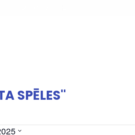
+371 24204040
prataspeles@prataspeles.com
M
KALENDĀRS
PAR MUMS
PODKĀSTI
SADARBĪBA
KONTAKTI
A SPĒLES''
2025