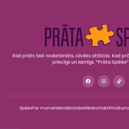
Kad prāts tiek nodarbināts, cilvēks attīstās. Kad prāt
priecīgs un laimīgs. “Prāta Spēles”
Spēles
Par mums
Kalendārs
Sadarbība
Kontakti
Privātuma