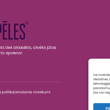
s tiek izklaidēts, cilvēks jūtas
 to apvieno!
Lai nodroš
sīkdatnes, 
tehnoloģij
paradumus v
 politika
Lietošanas noteikumi
tas var neg
PI