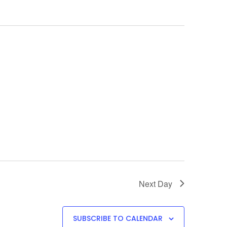
VIEW
NAV
NAVI
Next Day
SUBSCRIBE TO CALENDAR