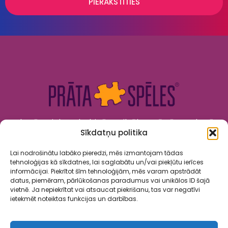
PIERAKSTĪTIES
Kad prāts tiek nodarbināts, cilvēks attīstās. Kad prāts
Sīkdatņu politika
tiek izklaidēts, cilvēks jūtas priecīgs un laimīgs. “Prāta
Spēles” to apvieno!
Lai nodrošinātu labāko pieredzi, mēs izmantojam tādas
tehnoloģijas kā sīkdatnes, lai saglabātu un/vai piekļūtu ierīces
informācijai. Piekrītot šīm tehnoloģijām, mēs varam apstrādāt
datus, piemēram, pārlūkošanas paradumus vai unikālos ID šajā
vietnē. Ja nepiekrītat vai atsaucat piekrišanu, tas var negatīvi
ietekmēt noteiktas funkcijas un darbības.
Spēles
Par mums
Kalendārs
Sadarbība
Kontakti