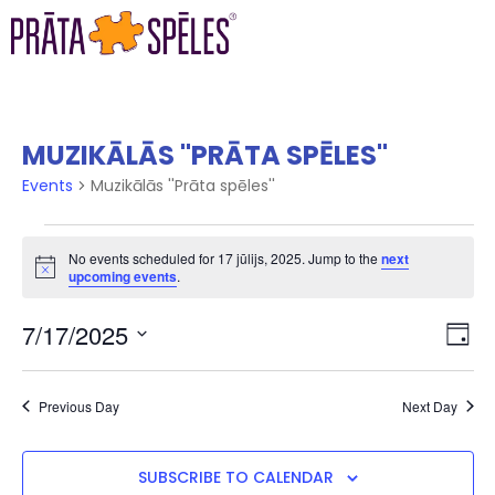
MUZIKĀLĀS ''PRĀTA SPĒLES''
Events
Muzikālās ''Prāta spēles''
No events scheduled for 17 jūlijs, 2025. Jump to the
next
Notice
upcoming events
.
VI
EV
7/17/2025
DAY
VI
Select
NA
date.
NA
Previous Day
Next Day
SUBSCRIBE TO CALENDAR