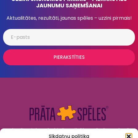
JAUNUMU SAŅEMŠANAI
Aktualitātes, rezultāti, jaunas spēles – uzzini pirmais!
PIERAKSTĪTIES
Kad prāts tiek nodarbināts, cilvēks attīstās. Kad prāts
Sīkdatņu politika
tiek izklaidēts, cilvēks jūtas priecīgs un laimīgs. “Prāta