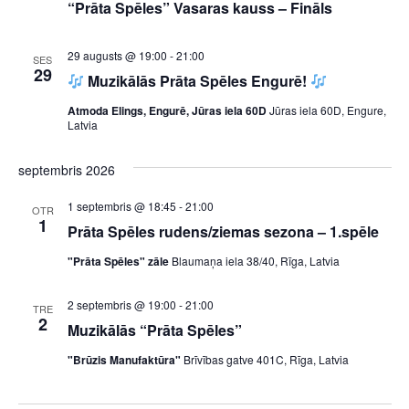
“Prāta Spēles” Vasaras kauss – Fināls
29 augusts @ 19:00
-
21:00
SES
29
Muzikālās Prāta Spēles Engurē!
Atmoda Elings, Engurē, Jūras iela 60D
Jūras iela 60D, Engure,
Latvia
septembris 2026
1 septembris @ 18:45
-
21:00
OTR
1
Prāta Spēles rudens/ziemas sezona – 1.spēle
"Prāta Spēles" zāle
Blaumaņa iela 38/40, Rīga, Latvia
2 septembris @ 19:00
-
21:00
TRE
2
Muzikālās “Prāta Spēles”
"Brūzis Manufaktūra"
Brīvības gatve 401C, Rīga, Latvia