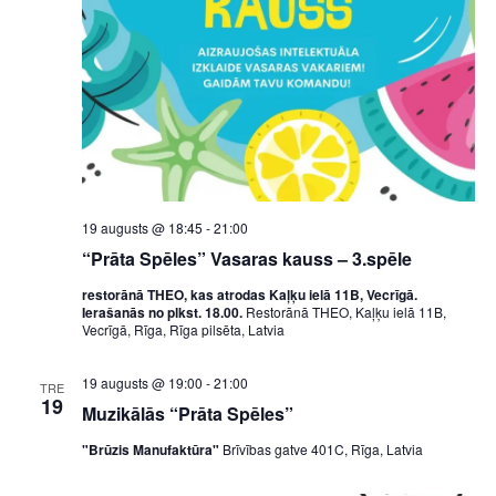
19 augusts @ 18:45
-
21:00
“Prāta Spēles” Vasaras kauss – 3.spēle
restorānā THEO, kas atrodas Kaļķu ielā 11B, Vecrīgā.
Ierašanās no plkst. 18.00.
Restorānā THEO, Kaļķu ielā 11B,
Vecrīgā, Rīga, Rīga pilsēta, Latvia
19 augusts @ 19:00
-
21:00
TRE
19
Muzikālās “Prāta Spēles”
"Brūzis Manufaktūra"
Brīvības gatve 401C, Rīga, Latvia