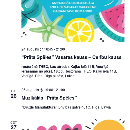
24 augusts @ 18:45
-
21:00
“Prāta Spēles” Vasaras kauss – Cerību kauss
restorānā THEO, kas atrodas Kaļķu ielā 11B, Vecrīgā.
Ierašanās no plkst. 18.00.
Restorānā THEO, Kaļķu ielā 11B,
Vecrīgā, Rīga, Rīga pilsēta, Latvia
26 augusts @ 19:00
-
21:00
TRE
26
Muzikālās “Prāta Spēles”
"Brūzis Manufaktūra"
Brīvības gatve 401C, Rīga, Latvia
CET
27