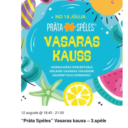
12 augusts @ 18:45
-
21:00
“Prāta Spēles” Vasaras kauss – 3.spēle