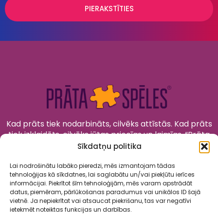
PIERAKSTĪTIES
Kad prāts tiek nodarbināts, cilvēks attīstās. Kad prāts
tiek izklaidēts, cilvēks jūtas priecīgs un laimīgs. “Prāta
Spēles” to apvieno!
Sīkdatņu politika
Lai nodrošinātu labāko pieredzi, mēs izmantojam tādas
tehnoloģijas kā sīkdatnes, lai saglabātu un/vai piekļūtu ierīces
informācijai. Piekrītot šīm tehnoloģijām, mēs varam apstrādāt
datus, piemēram, pārlūkošanas paradumus vai unikālos ID šajā
vietnē. Ja nepiekrītat vai atsaucat piekrišanu, tas var negatīvi
ietekmēt noteiktas funkcijas un darbības.