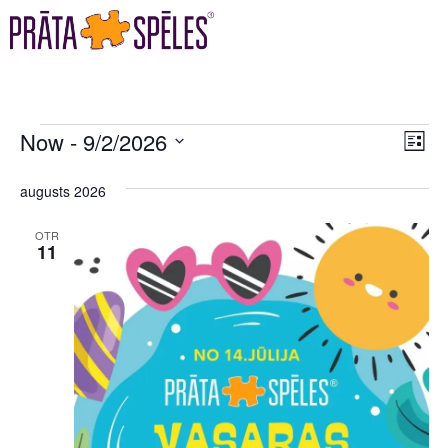
VI
EV
Now
 - 
9/2/2026
LIST
VI
Select
NA
date.
augusts 2026
NA
OTR
11