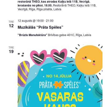
restorānā THEO, kas atrodas Kaļķu ielā 11B, Vecrīgā.
Ierašanās no plkst. 18.00.
Restorānā THEO, Kaļķu ielā 11B,
Vecrīgā, Rīga, Rīga pilsēta, Latvia
12 augusts @ 19:00
-
21:00
TRE
12
Muzikālās “Prāta Spēles”
"Brūzis Manufaktūra"
Brīvības gatve 401C, Rīga, Latvia
TRE
19