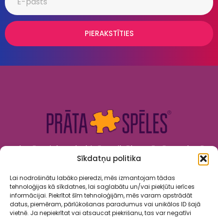
PIERAKSTĪTIES
Kad prāts tiek nodarbināts, cilvēks attīstās. Kad prāts
Sīkdatņu politika
tiek izklaidēts, cilvēks jūtas priecīgs un laimīgs. “Prāta
Spēles” to apvieno!
Lai nodrošinātu labāko pieredzi, mēs izmantojam tādas
tehnoloģijas kā sīkdatnes, lai saglabātu un/vai piekļūtu ierīces
informācijai. Piekrītot šīm tehnoloģijām, mēs varam apstrādāt
datus, piemēram, pārlūkošanas paradumus vai unikālos ID šajā
vietnē. Ja nepiekrītat vai atsaucat piekrišanu, tas var negatīvi