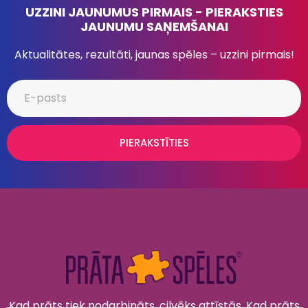
UZZINI JAUNUMUS PIRMAIS - PIERAKSTIES
JAUNUMU SAŅEMŠANAI
Aktualitātes, rezultāti, jaunas spēles – uzzini pirmais!
PIERAKSTĪTIES
Kad prāts tiek nodarbināts, cilvēks attīstās. Kad prāts