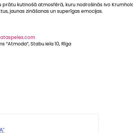
 prātu kutinošā atmosfērā, kuru nodrošinās Ivo Krumhol
ktus, jaunas zināšanas un superīgas emocijas.
ataspeles.com
ms “Atmoda”, Stabu iela 10, Rīga
A”