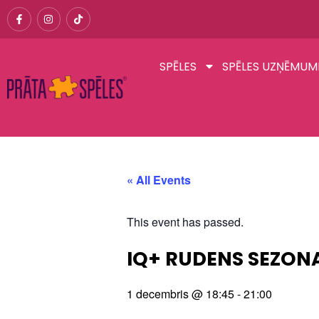
SPĒLES
SPĒLES UZŅĒMUM
« All Events
This event has passed.
IQ+ RUDENS SEZONAS
1 decembris
@
18:45
-
21:00