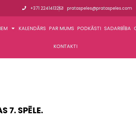
+371 22414132
prataspeles@prataspeles.com
IEM
KALENDĀRS
PAR MUMS
PODKĀSTI
SADARBĪBA
KONTAKTI
 7. SPĒLE.