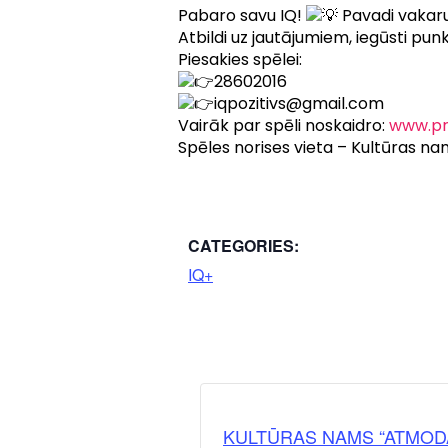
Pabaro savu IQ!
Pavadi vakaru
Atbildi uz jautājumiem, iegūsti pun
Piesakies spēlei:
28602016
iqpozitivs@gmail.com
Vairāk par spēli noskaidro:
www.pr
Spēles norises vieta – Kultūras na
CATEGORIES:
IQ+
KULTŪRAS NAMS “ATMOD