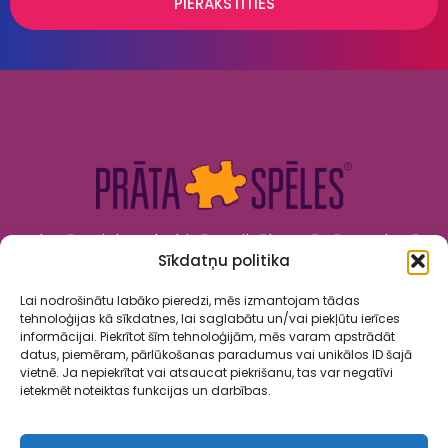
PIERAKSTĪTIES
Kad prāts tiek nodarbināts, cilvēks attīstās. Kad prāts
Sīkdatņu politika
tiek izklaidēts, cilvēks jūtas priecīgs un laimīgs. “Prāta
Spēles” to apvieno!
Lai nodrošinātu labāko pieredzi, mēs izmantojam tādas
tehnoloģijas kā sīkdatnes, lai saglabātu un/vai piekļūtu ierīces
informācijai. Piekrītot šīm tehnoloģijām, mēs varam apstrādāt
datus, piemēram, pārlūkošanas paradumus vai unikālos ID šajā
vietnē. Ja nepiekrītat vai atsaucat piekrišanu, tas var negatīvi
ietekmēt noteiktas funkcijas un darbības.
Spēles
Par mums
Kalendārs
Sadarbība
Kontakti