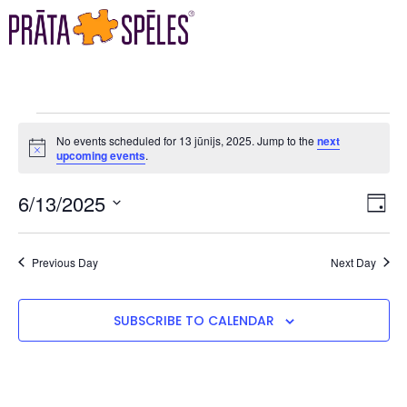
No events scheduled for 13 jūnijs, 2025. Jump to the
next
Notice
upcoming events
.
VI
EV
6/13/2025
DAY
VI
Select
NA
date.
NA
Previous Day
Next Day
SUBSCRIBE TO CALENDAR