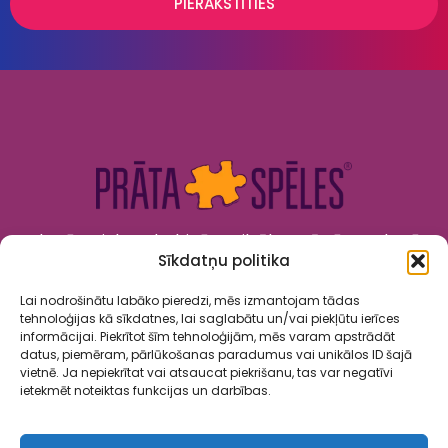
PIERAKSTĪTIES
Kad prāts tiek nodarbināts, cilvēks attīstās. Kad prāts
Sīkdatņu politika
tiek izklaidēts, cilvēks jūtas priecīgs un laimīgs. “Prāta
Spēles” to apvieno!
Lai nodrošinātu labāko pieredzi, mēs izmantojam tādas
tehnoloģijas kā sīkdatnes, lai saglabātu un/vai piekļūtu ierīces
informācijai. Piekrītot šīm tehnoloģijām, mēs varam apstrādāt
datus, piemēram, pārlūkošanas paradumus vai unikālos ID šajā
vietnē. Ja nepiekrītat vai atsaucat piekrišanu, tas var negatīvi
ietekmēt noteiktas funkcijas un darbības.
Spēles
Par mums
Kalendārs
Sadarbība
Kontakti