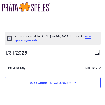
No events scheduled for 31 janvāris, 2025. Jump to the
next
Notice
upcoming events
.
VI
EV
1/31/2025
DAY
VI
Select
NA
date.
NA
Previous Day
Next Day
SUBSCRIBE TO CALENDAR