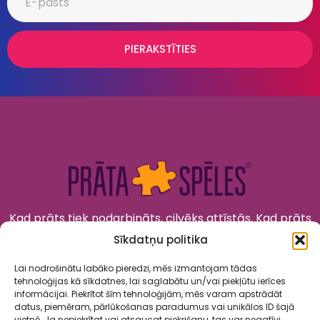
PIERAKSTĪTIES
Kad prāts tiek nodarbināts, cilvēks attīstās. Kad prāts
tiek izklaidēts, cilvēks jūtas priecīgs un laimīgs. “Prāta
Sīkdatņu politika
Spēles” to apvieno!
Lai nodrošinātu labāko pieredzi, mēs izmantojam tādas
tehnoloģijas kā sīkdatnes, lai saglabātu un/vai piekļūtu ierīces
informācijai. Piekrītot šīm tehnoloģijām, mēs varam apstrādāt
datus, piemēram, pārlūkošanas paradumus vai unikālos ID šajā
vietnē. Ja nepiekrītat vai atsaucat piekrišanu, tas var negatīvi