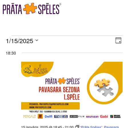
VI
EV
1/15/2025
DAY
VI
Select
NA
18:30
date.
NA
15 janvāris, 2025 @ 18:45
-
21:00
“Prāta Spēles”, Pavasara