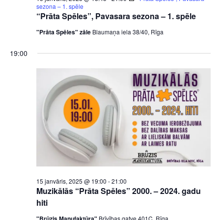
sezona – 1. spēle
“Prāta Spēles”, Pavasara sezona – 1. spēle
"Prāta Spēles" zāle
Blaumaņa iela 38/40, Rīga
19:00
15 janvāris, 2025 @ 19:00
-
21:00
Muzikālās “Prāta Spēles” 2000. – 2024. gadu
hiti
"Brūzis Manufaktūra"
Brīvības gatve 401C, Rīga