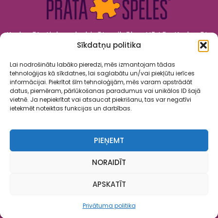
Kad prāts tiek nodarbināts, cilvēks attīstās. Kad prāts
Sīkdatņu politika
tiek izklaidēts, cilvēks jūtas priecīgs un laimīgs. “Prāta
Spēles” to apvieno!
Lai nodrošinātu labāko pieredzi, mēs izmantojam tādas
tehnoloģijas kā sīkdatnes, lai saglabātu un/vai piekļūtu ierīces
informācijai. Piekrītot šīm tehnoloģijām, mēs varam apstrādāt
datus, piemēram, pārlūkošanas paradumus vai unikālos ID šajā
vietnē. Ja nepiekrītat vai atsaucat piekrišanu, tas var negatīvi
ietekmēt noteiktas funkcijas un darbības.
Spēles
Par mums
Kalendārs
Sadarbība
Kontakti
PIEŅEMT
Privātuma politika
Lietošanas noteikumi
NORAIDĪT
Copyright ©2025 SIA “Daudz Laimes”. ”Prāta spēles” ir reģistrēta
APSKATĪT
prečuzīme. Tās izmantošana, nesaskaņojot ar īpašnieku, ir
aizliegta.
Privātuma politika