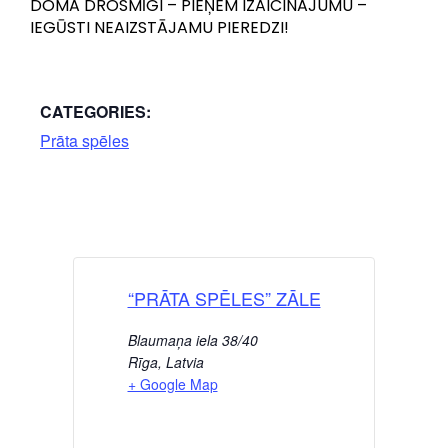
DOMĀ DROSMĪGI – PIEŅEM IZAICINĀJUMU –
IEGŪSTI NEAIZSTĀJAMU PIEREDZI!
CATEGORIES:
Prāta spēles
“PRĀTA SPĒLES” ZĀLE
Blaumaņa iela 38/40
Rīga
,
Latvia
+ Google Map