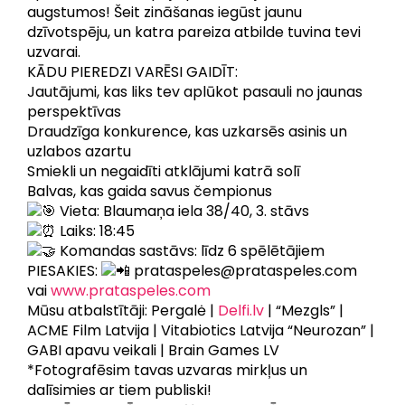
augstumos! Šeit zināšanas iegūst jaunu
dzīvotspēju, un katra pareiza atbilde tuvina tevi
uzvarai.
KĀDU PIEREDZI VARĒSI GAIDĪT:
Jautājumi, kas liks tev aplūkot pasauli no jaunas
perspektīvas
Draudzīga konkurence, kas uzkarsēs asinis un
uzlabos azartu
Smiekli un negaidīti atklājumi katrā solī
Balvas, kas gaida savus čempionus
Vieta: Blaumaņa iela 38/40, 3. stāvs
Laiks: 18:45
Komandas sastāvs: līdz 6 spēlētājiem
PIESAKIES:
prataspeles@prataspeles.com
vai
www.prataspeles.com
Mūsu atbalstītāji: Pergalė |
Delfi.lv
| “Mezgls” |
ACME Film Latvija | Vitabiotics Latvija “Neurozan” |
GABI apavu veikali | Brain Games LV
*Fotografēsim tavas uzvaras mirkļus un
dalīsimies ar tiem publiski!