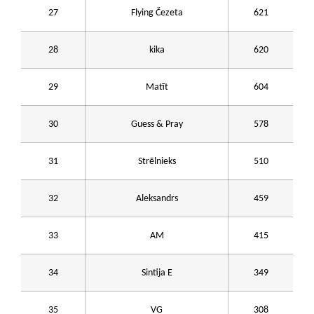
27
Flying Čezeta
621
28
kika
620
29
Matīt
604
30
Guess & Pray
578
31
Strēlnieks
510
32
Aleksandrs
459
33
AM
415
34
Sintija E
349
35
VG
308