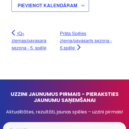
PIEVIENOT KALENDĀRAM
iQ+
Prāta Spēles
ziemas/pavasara
ziema/pavasaris sezona -
sezona - 5. spēle
5.spēle
UZZINI JAUNUMUS PIRMAIS - PIERAKSTIES
JAUNUMU SAŅEMŠANAI
Aktualitātes, rezultāti, jaunas spēles – uzzini pirmais!