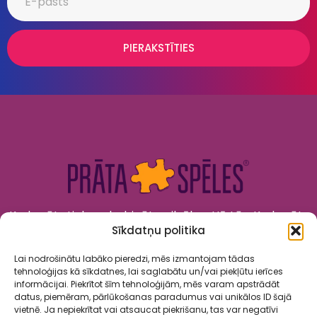
PIERAKSTĪTIES
Kad prāts tiek nodarbināts, cilvēks attīstās. Kad prāts
Sīkdatņu politika
tiek izklaidēts, cilvēks jūtas priecīgs un laimīgs. “Prāta
Spēles” to apvieno!
Lai nodrošinātu labāko pieredzi, mēs izmantojam tādas
tehnoloģijas kā sīkdatnes, lai saglabātu un/vai piekļūtu ierīces
informācijai. Piekrītot šīm tehnoloģijām, mēs varam apstrādāt
datus, piemēram, pārlūkošanas paradumus vai unikālos ID šajā
vietnē. Ja nepiekrītat vai atsaucat piekrišanu, tas var negatīvi