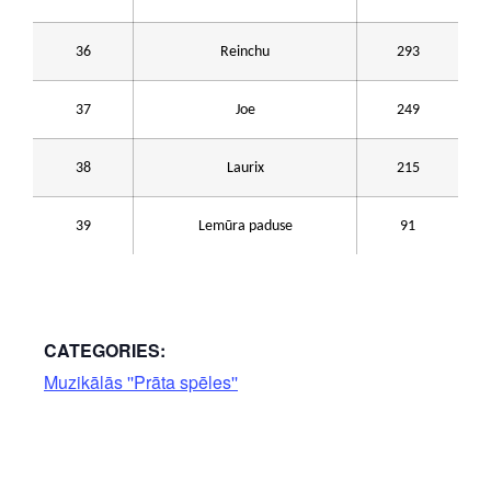
36
Reinchu
293
37
Joe
249
38
Laurix
215
39
Lemūra paduse
91
CATEGORIES:
Muzikālās ''Prāta spēles''