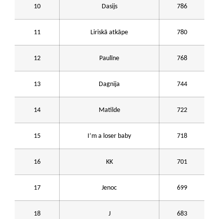
10
Dasijs
786
11
Liriskā atkāpe
780
12
Paulīne
768
13
Dagnija
744
14
Matilde
722
15
I’m a loser baby
718
16
KK
701
17
Jenoc
699
18
J
683