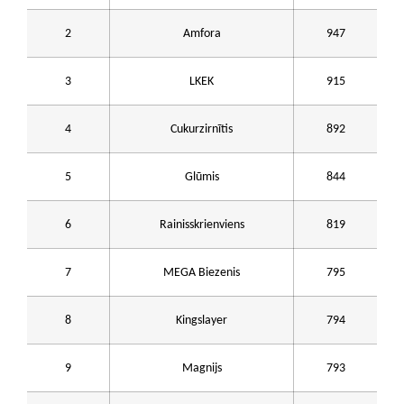
2
Amfora
947
3
LKEK
915
4
Cukurzirnītis
892
5
Glūmis
844
6
Rainisskrienviens
819
7
MEGA Biezenis
795
8
Kingslayer
794
9
Magnijs
793