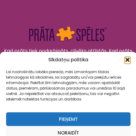
Kad prāts tiek nodarbināts, cilvēks attīstās. Kad prāts
tiek izklaidēts, cilvēks jūtas priecīgs un laimīgs. “Prāta
Sīkdatņu politika
Spēles” to apvieno!
Lai nodrošinātu labāko pieredzi, mēs izmantojam tādas
tehnoloģijas kā sīkdatnes, lai saglabātu un/vai piekļūtu ierīces
informācijai. Piekrītot šīm tehnoloģijām, mēs varam apstrādāt
datus, piemēram, pārlūkošanas paradumus vai unikālos ID šajā
vietnē. Ja nepiekrītat vai atsaucat piekrišanu, tas var negatīvi
ietekmēt noteiktas funkcijas un darbības.
Spēles
Par mums
Kalendārs
Sadarbība
Kontakti
PIEŅEMT
Privātuma politika
Lietošanas noteikumi
NORAIDĪT