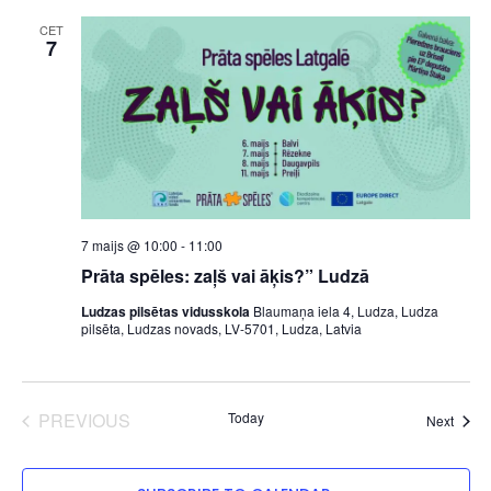
CET
7
7 maijs @ 10:00
-
11:00
Prāta spēles: zaļš vai āķis?” Ludzā
Ludzas pilsētas vidusskola
Blaumaņa iela 4, Ludza, Ludza
pilsēta, Ludzas novads, LV-5701, Ludza, Latvia
EVENTS
PREVIOUS
Today
Event
Next