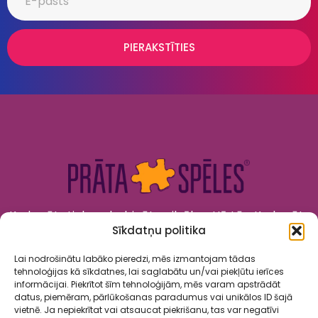
PIERAKSTĪTIES
Kad prāts tiek nodarbināts, cilvēks attīstās. Kad prāts
Sīkdatņu politika
tiek izklaidēts, cilvēks jūtas priecīgs un laimīgs. “Prāta
Spēles” to apvieno!
Lai nodrošinātu labāko pieredzi, mēs izmantojam tādas
tehnoloģijas kā sīkdatnes, lai saglabātu un/vai piekļūtu ierīces
informācijai. Piekrītot šīm tehnoloģijām, mēs varam apstrādāt
datus, piemēram, pārlūkošanas paradumus vai unikālos ID šajā
vietnē. Ja nepiekrītat vai atsaucat piekrišanu, tas var negatīvi