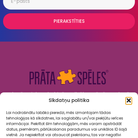
PIERAKSTĪTIES
Kad prāts tiek nodarbināts, cilvēks attīstās. Kad prāts
Sīkdatņu politika
tiek izklaidēts, cilvēks jūtas priecīgs un laimīgs. “Prāta
Spēles” to apvieno!
Lai nodrošinātu labāko pieredzi, mēs izmantojam tādas
tehnoloģijas kā sīkdatnes, lai saglabātu un/vai piekļūtu ierīces
informācijai. Piekrītot šīm tehnoloģijām, mēs varam apstrādāt
datus, piemēram, pārlūkošanas paradumus vai unikālos ID šajā
vietnē. Ja nepiekrītat vai atsaucat piekrišanu, tas var negatīvi