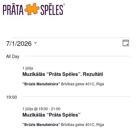
VI
EV
7/1/2026
DAY
VI
Select
NA
All Day
date.
NA
1 jūlijs
Muzikālās “Prāta Spēles”. Rezultāti
"Brūzis Manufaktūra"
Brīvības gatve 401C, Rīga
19:00
1 jūlijs @ 19:00
-
21:00
Muzikālās “Prāta Spēles”
"Brūzis Manufaktūra"
Brīvības gatve 401C, Rīga