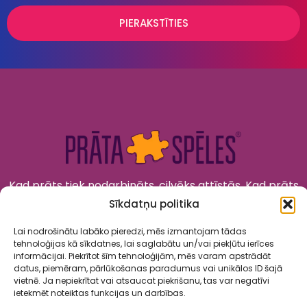
PIERAKSTĪTIES
Kad prāts tiek nodarbināts, cilvēks attīstās. Kad prāts
tiek izklaidēts, cilvēks jūtas priecīgs un laimīgs. “Prāta
Sīkdatņu politika
Spēles” to apvieno!
Lai nodrošinātu labāko pieredzi, mēs izmantojam tādas
tehnoloģijas kā sīkdatnes, lai saglabātu un/vai piekļūtu ierīces
informācijai. Piekrītot šīm tehnoloģijām, mēs varam apstrādāt
datus, piemēram, pārlūkošanas paradumus vai unikālos ID šajā
vietnē. Ja nepiekrītat vai atsaucat piekrišanu, tas var negatīvi
ietekmēt noteiktas funkcijas un darbības.