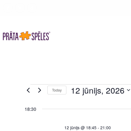
SPĒLES
SPĒLES UZŅĒMUMIE
12 jūnijs, 2026
Today
Select
date.
18:30
12 jūnijs @ 18:45
-
21:00