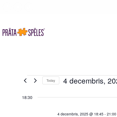
SPĒLES
SPĒLES UZŅĒMUMIE
4 decembris, 2
Today
Select
date.
18:30
4 decembris, 2025 @ 18:45
-
21:00