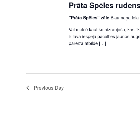
Prāta Spēles rudens
"Prāta Spēles" zāle
Blaumaņa iela
Vai meklē kaut ko aizraujošu, kas l
ir tava iespēja pacelties jaunos aug
pareiza atbilde […]
Previous Day