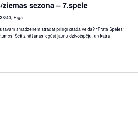
/ziemas sezona – 7.spēle
 38/40, Rīga
iks tavām smadzenēm strādāt pilnīgi citādā veidā? “Prāta Spēles”
stumos! Šeit zināšanas iegūst jaunu dzīvotspēju, un katra