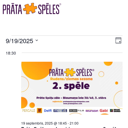
VI
EV
9/19/2025
DAY
VI
Select
NA
18:30
date.
NA
19 septembris, 2025 @ 18:45
-
21:00