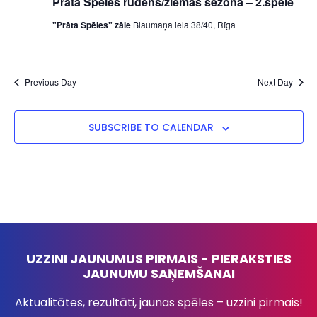
Prāta Spēles rudens/ziemas sezona – 2.spēle
"Prāta Spēles" zāle
Blaumaņa iela 38/40, Rīga
Previous Day
Next Day
SUBSCRIBE TO CALENDAR
UZZINI JAUNUMUS PIRMAIS - PIERAKSTIES
JAUNUMU SAŅEMŠANAI
Aktualitātes, rezultāti, jaunas spēles – uzzini pirmais!