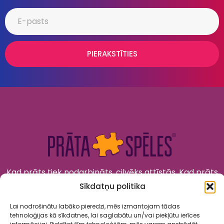
PIERAKSTĪTIES
Kad prāts tiek nodarbināts, cilvēks attīstās. Kad prāts
tiek izklaidēts, cilvēks jūtas priecīgs un laimīgs. “Prāta
Sīkdatņu politika
Spēles” to apvieno!
Lai nodrošinātu labāko pieredzi, mēs izmantojam tādas
tehnoloģijas kā sīkdatnes, lai saglabātu un/vai piekļūtu ierīces