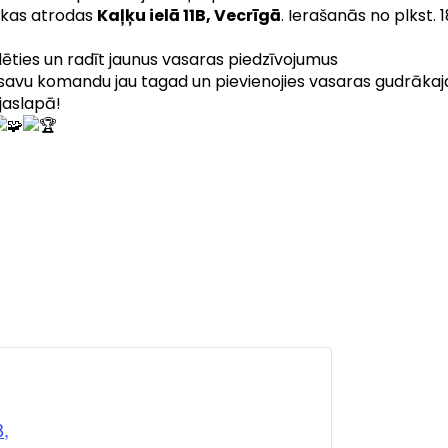
, kas atrodas
Kaļķu ielā 11B, Vecrīgā
. Ierašanās no plkst. 1
aidēties un radīt jaunus vasaras piedzīvojumus
 savu komandu jau tagad un pievienojies vasaras gudrākajai
aslapā!
,