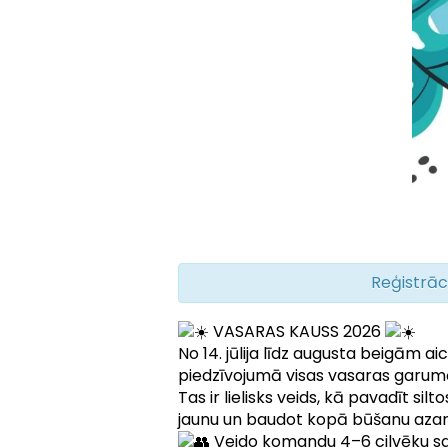
Reģistrāc
VASARAS KAUSS 2026
No 14. jūlija līdz augusta beigām ai
piedzīvojumā visas vasaras garum
Tas ir lielisks veids, kā pavadīt s
jaunu un baudot kopā būšanu azar
Veido komandu 4–6 cilvēku sas