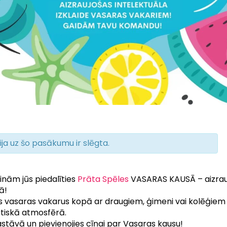
ija uz šo pasākumu ir slēgta.
cinām jūs piedalīties
Prāta Spēles
VASARAS KAUSĀ – aizrauj
ā!
iltos vasaras vakarus kopā ar draugiem, ģimeni vai kolēģie
tiskā atmosfērā.
tāvā un pievienojies cīņai par Vasaras kausu!