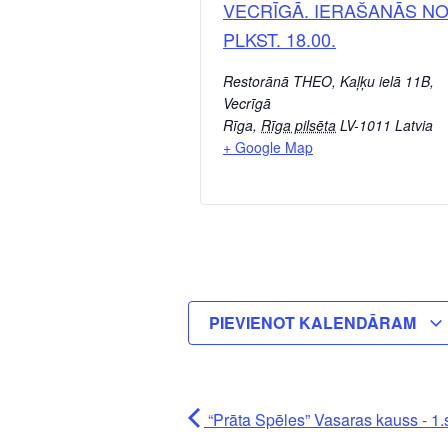
VECRĪGĀ. IERAŠANĀS N
PLKST. 18.00.
Restorānā THEO, Kaļķu ielā 11B,
Vecrīgā
Rīga
,
Rīga pilsēta
LV-1011
Latvia
+ Google Map
PIEVIENOT KALENDĀRAM
“Prāta Spēles” Vasaras kauss - 1.