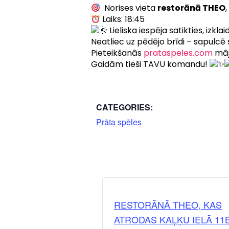
Norises vieta
restorānā THEO
Laiks: 18:45
Lieliska iespēja satikties, izkl
Neatliec uz pēdējo brīdi – sapulcē
Pieteikšanās
prataspeles.com
māj
Gaidām tieši TAVU komandu!
CATEGORIES:
Prāta spēles
RESTORĀNĀ THEO, KAS
ATRODAS KAĻĶU IELĀ 11B