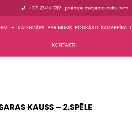
+371 22414132
prataspeles@prataspeles.com
IEM
KALENDĀRS
PAR MUMS
PODKĀSTI
SADARBĪBA
KONTAKTI
SARAS KAUSS – 2.SPĒLE