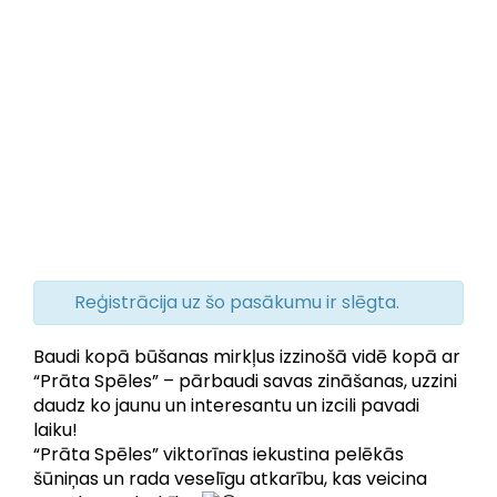
Reģistrācija uz šo pasākumu ir slēgta.
Baudi kopā būšanas mirkļus izzinošā vidē kopā ar
“Prāta Spēles” – pārbaudi savas zināšanas, uzzini
daudz ko jaunu un interesantu un izcili pavadi
laiku!
“Prāta Spēles” viktorīnas iekustina pelēkās
šūniņas un rada veselīgu atkarību, kas veicina