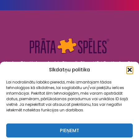
Kad prāts tiek nodarbināts, cilvēks attīstās. Kad prāts
Sīkdatņu politika
tiek izklaidēts, cilvēks jūtas priecīgs un laimīgs. “Prāta
Spēles” to apvieno!
Lai nodrošinātu labāko pieredzi, mēs izmantojam tādas
tehnoloģijas kā sīkdatnes, lai saglabātu un/vai piekļūtu ierīces
informācijai. Piekrītot šīm tehnoloģijām, mēs varam apstrādāt
datus, piemēram, pārlūkošanas paradumus vai unikālos ID šajā
vietnē. Ja nepiekrītat vai atsaucat piekrišanu, tas var negatīvi
ietekmēt noteiktas funkcijas un darbības.
Spēles
Par mums
Kalendārs
Sadarbība
Kontakti
PIEŅEMT
Privātuma politika
Lietošanas noteikumi