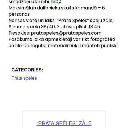
smadzeņu darbību!
Maksimālais dalībnieku skaits komandā – 6
personas.
Norises vieta un laiks: “Prāta Spēles” spēļu zāle,
Blaumaņa iela 38/40, 3. stāvs, plkst. 18:45
Piesakies: prataspeles@prataspeles.com
Pasākuma laikā apmeklētāji var tikt fotogrāfēti
un filmēti. Iegūtie materiāli tiek izmantoti publiski.
CATEGORIES:
Prāta spēles
“PRĀTA SPĒLES” ZĀLE