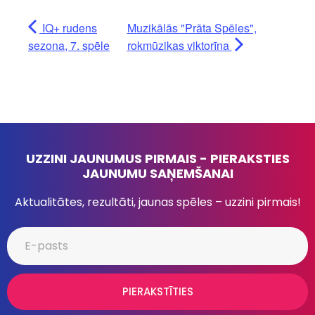
IQ+ rudens
Muzikālās "Prāta Spēles",
sezona, 7. spēle
rokmūzikas viktorīna
UZZINI JAUNUMUS PIRMAIS - PIERAKSTIES
JAUNUMU SAŅEMŠANAI
Aktualitātes, rezultāti, jaunas spēles – uzzini pirmais!
PIERAKSTĪTIES