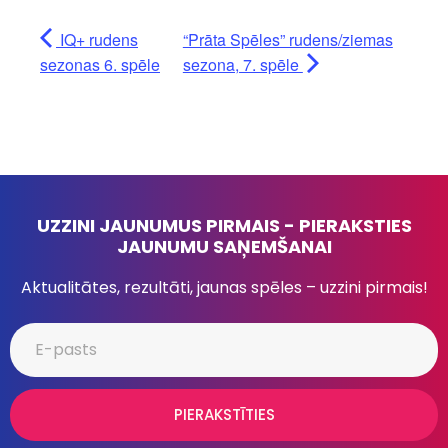
IQ+ rudens
“Prāta Spēles” rudens/ziemas
sezonas 6. spēle
sezona, 7. spēle
UZZINI JAUNUMUS PIRMAIS - PIERAKSTIES
JAUNUMU SAŅEMŠANAI
Aktualitātes, rezultāti, jaunas spēles – uzzini pirmais!
PIERAKSTĪTIES