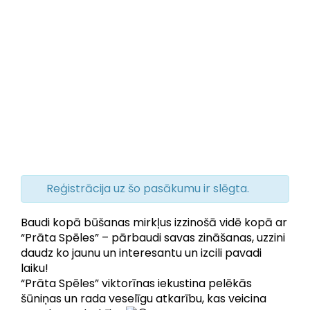
Reģistrācija uz šo pasākumu ir slēgta.
Baudi kopā būšanas mirkļus izzinošā vidē kopā ar
“Prāta Spēles” – pārbaudi savas zināšanas, uzzini
daudz ko jaunu un interesantu un izcili pavadi
laiku!
“Prāta Spēles” viktorīnas iekustina pelēkās
šūniņas un rada veselīgu atkarību, kas veicina