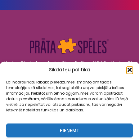
Kad prāts tiek nodarbināts, cilvēks attīstās. Kad prāts
Sīkdatņu politika
tiek izklaidēts, cilvēks jūtas priecīgs un laimīgs. “Prāta
Spēles” to apvieno!
Lai nodrošinātu labāko pieredzi, mēs izmantojam tādas
tehnoloģijas kā sīkdatnes, lai saglabātu un/vai piekļūtu ierīces
informācijai. Piekrītot šīm tehnoloģijām, mēs varam apstrādāt
datus, piemēram, pārlūkošanas paradumus vai unikālos ID šajā
vietnē. Ja nepiekrītat vai atsaucat piekrišanu, tas var negatīvi
ietekmēt noteiktas funkcijas un darbības.
Spēles
Par mums
Kalendārs
Sadarbība
Kontakti
PIEŅEMT
Privātuma politika
Lietošanas noteikumi