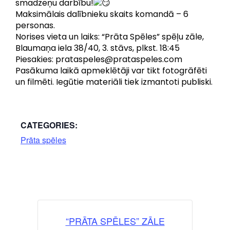
smadzeņu darbību!
Maksimālais dalībnieku skaits komandā – 6
personas.
Norises vieta un laiks: “Prāta Spēles” spēļu zāle,
Blaumaņa iela 38/40, 3. stāvs, plkst. 18:45
Piesakies: prataspeles@prataspeles.com
Pasākuma laikā apmeklētāji var tikt fotogrāfēti
un filmēti. Iegūtie materiāli tiek izmantoti publiski.
CATEGORIES:
Prāta spēles
“PRĀTA SPĒLES” ZĀLE