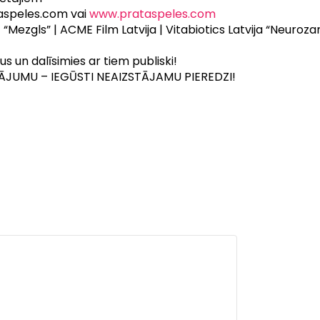
speles.com vai
www.prataspeles.com
 “Mezgls” | ACME Film Latvija | Vitabiotics Latvija “Neurozan
s un dalīsimies ar tiem publiski!
ĀJUMU – IEGŪSTI NEAIZSTĀJAMU PIEREDZI!