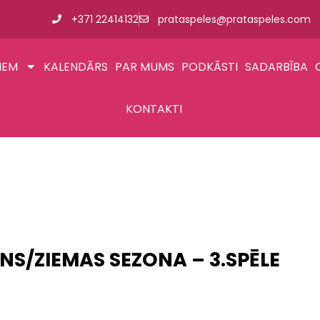
+371 22414132
prataspeles@prataspeles.com
IEM
KALENDĀRS
PAR MUMS
PODKĀSTI
SADARBĪBA
KONTAKTI
NS/ZIEMAS SEZONA – 3.SPĒLE