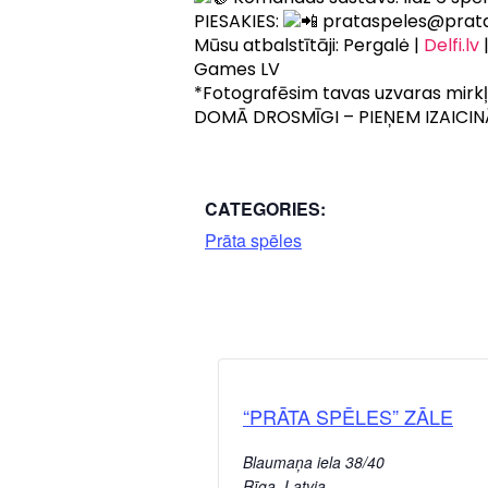
PIESAKIES:
prataspeles@prata
Mūsu atbalstītāji: Pergalė |
Delfi.lv
|
Games LV
*Fotografēsim tavas uzvaras mirkļu
DOMĀ DROSMĪGI – PIEŅEM IZAICIN
CATEGORIES:
Prāta spēles
“PRĀTA SPĒLES” ZĀLE
Blaumaņa iela 38/40
Rīga
,
Latvia