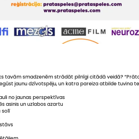
liks tavām smadzenēm strādāt pilnīgi citādā veidā? “Prāta 
gūst jaunu dzīvotspēju, un katra pareiza atbilde tuvina tev
sauli no jaunas perspektīvas
s asinis un uzlabos azartu
 solī
s
 stāvs
lētājiem