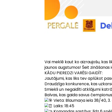
Vai meklē kaut ko aizraujošu, kas 
jaunos augstumos! Šeit zināšanas ie
KĀDU PIEREDZI VARĒSI GAIDĪT:
Jautājumi, kas liks tev aplūkot pa
Draudzīga konkurence, kas uzkarsē
Smiekli un negaidīti atklājumi katrā
Balvas, kas gaida savus čempionu
Vieta: Blaumaņa iela 38/40, 3.
Laiks: 18:45
Komandas sastāvs: līdz 6 spē