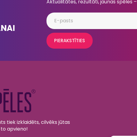
Aktualitātes, rezultāti, jaunas spēles –
ANAI
PIERAKSTĪTIES
s tiek izklaidēts, cilvēks jūtas
 to apvieno!