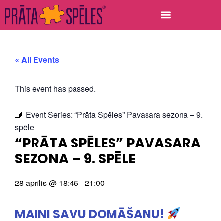
« All Events
This event has passed.
Event Series:
“Prāta Spēles” Pavasara sezona – 9.
spēle
“PRĀTA SPĒLES” PAVASARA
SEZONA – 9. SPĒLE
28 aprīlis
@
18:45
-
21:00
MAINI SAVU DOMĀŠANU!