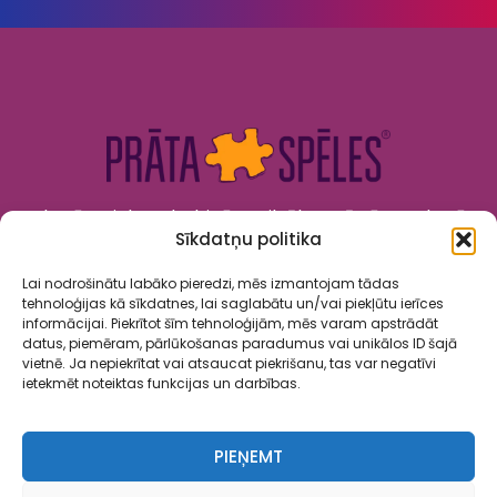
Kad prāts tiek nodarbināts, cilvēks attīstās. Kad prāts
Sīkdatņu politika
tiek izklaidēts, cilvēks jūtas priecīgs un laimīgs. “Prāta
Spēles” to apvieno!
Lai nodrošinātu labāko pieredzi, mēs izmantojam tādas
tehnoloģijas kā sīkdatnes, lai saglabātu un/vai piekļūtu ierīces
informācijai. Piekrītot šīm tehnoloģijām, mēs varam apstrādāt
datus, piemēram, pārlūkošanas paradumus vai unikālos ID šajā
vietnē. Ja nepiekrītat vai atsaucat piekrišanu, tas var negatīvi
ietekmēt noteiktas funkcijas un darbības.
Spēles
Par mums
Kalendārs
Sadarbība
Kontakti
PIEŅEMT
Privātuma politika
Lietošanas noteikumi