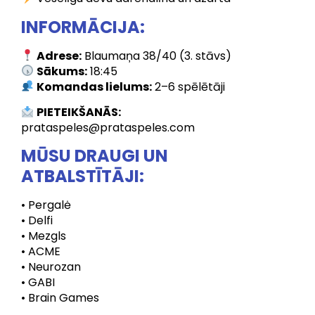
INFORMĀCIJA:
Adrese:
Blaumaņa 38/40 (3. stāvs)
Sākums:
18:45
Komandas lielums:
2–6 spēlētāji
PIETEIKŠANĀS:
prataspeles@prataspeles.com
MŪSU DRAUGI UN
ATBALSTĪTĀJI:
• Pergalė
• Delfi
• Mezgls
• ACME
• Neurozan
• GABI
• Brain Games