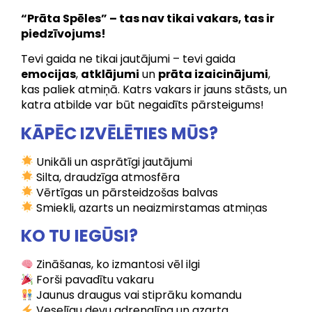
“Prāta Spēles” – tas nav tikai vakars, tas ir
piedzīvojums!
Tevi gaida ne tikai jautājumi – tevi gaida
emocijas
,
atklājumi
un
prāta izaicinājumi
,
kas paliek atmiņā. Katrs vakars ir jauns stāsts, un
katra atbilde var būt negaidīts pārsteigums!
KĀPĒC IZVĒLĒTIES MŪS?
Unikāli un asprātīgi jautājumi
Silta, draudzīga atmosfēra
Vērtīgas un pārsteidzošas balvas
Smiekli, azarts un neaizmirstamas atmiņas
KO TU IEGŪSI?
Zināšanas, ko izmantosi vēl ilgi
Forši pavadītu vakaru
Jaunus draugus vai stiprāku komandu
Veselīgu devu adrenalīna un azarta