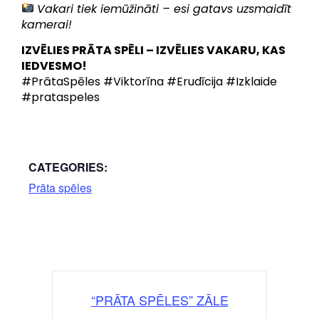
Vakari tiek iemūžināti – esi gatavs uzsmaidīt
kamerai!
IZVĒLIES PRĀTA SPĒLI – IZVĒLIES VAKARU, KAS
IEDVESMO!
#PrātaSpēles #Viktorīna #Erudīcija #Izklaide
#prataspeles
CATEGORIES:
Prāta spēles
“PRĀTA SPĒLES” ZĀLE