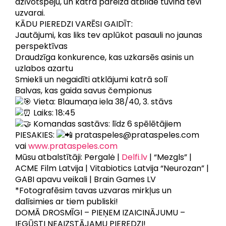
dzīvotspēju, un katra pareiza atbilde tuvina tevi
uzvarai.
KĀDU PIEREDZI VARĒSI GAIDĪT:
Jautājumi, kas liks tev aplūkot pasauli no jaunas
perspektīvas
Draudzīga konkurence, kas uzkarsēs asinis un
uzlabos azartu
Smiekli un negaidīti atklājumi katrā solī
Balvas, kas gaida savus čempionus
Vieta: Blaumaņa iela 38/40, 3. stāvs
Laiks: 18:45
Komandas sastāvs: līdz 6 spēlētājiem
PIESAKIES:
prataspeles@prataspeles.com
vai
www.prataspeles.com
Mūsu atbalstītāji: Pergalė |
Delfi.lv
| “Mezgls” |
ACME Film Latvija | Vitabiotics Latvija “Neurozan” |
GABI apavu veikali | Brain Games LV
*Fotografēsim tavas uzvaras mirkļus un
dalīsimies ar tiem publiski!
DOMĀ DROSMĪGI – PIEŅEM IZAICINĀJUMU –
IEGŪSTI NEAIZSTĀJAMU PIEREDZI!