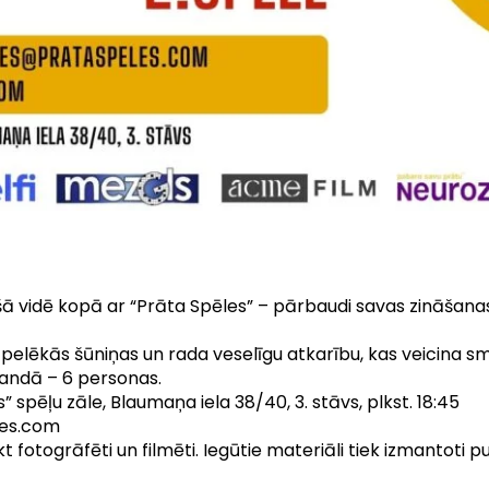
ā vidē kopā ar “Prāta Spēles” – pārbaudi savas zināšanas,
a pelēkās šūniņas un rada veselīgu atkarību, kas veicina 
mandā – 6 personas.
s” spēļu zāle, Blaumaņa iela 38/40, 3. stāvs, plkst. 18:45
les.com
fotogrāfēti un filmēti. Iegūtie materiāli tiek izmantoti pub