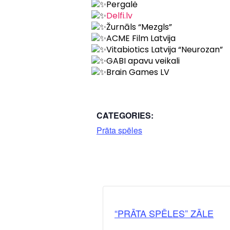
Pergalė
Delfi.lv
Žurnāls “Mezgls”
ACME Film Latvija
Vitabiotics Latvija “Neurozan”
GABI apavu veikali
Brain Games LV
CATEGORIES:
Prāta spēles
“PRĀTA SPĒLES” ZĀLE