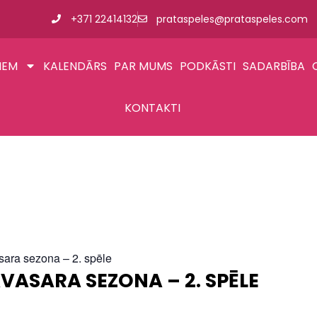
+371 22414132
prataspeles@prataspeles.com
IEM
KALENDĀRS
PAR MUMS
PODKĀSTI
SADARBĪBA
KONTAKTI
sara sezona – 2. spēle
AVASARA SEZONA – 2. SPĒLE