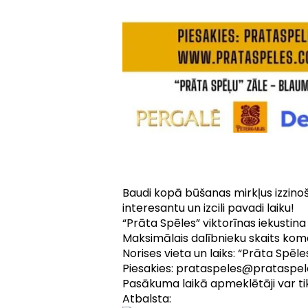
Baudi kopā būšanas mirkļus izzinoš
interesantu un izcili pavadi laiku!
“Prāta Spēles” viktorīnas iekustin
Maksimālais dalībnieku skaits ko
Norises vieta un laiks: “Prāta Spēle
Piesakies: prataspeles@prataspe
Pasākuma laikā apmeklētāji var tikt 
Atbalsta: