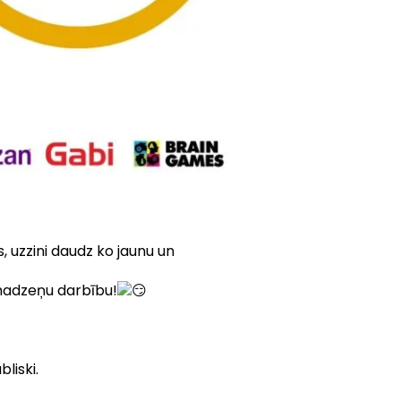
 uzzini daudz ko jaunu un
smadzeņu darbību!
liski.