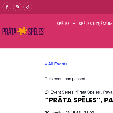
SPĒLES
SPĒLES UZŅĒMUM
« All Events
This event has passed.
Event Series:
“Prāta Spēles”, Pava
“PRĀTA SPĒLES”, P
30 janvāris
@
18:45
-
21:00