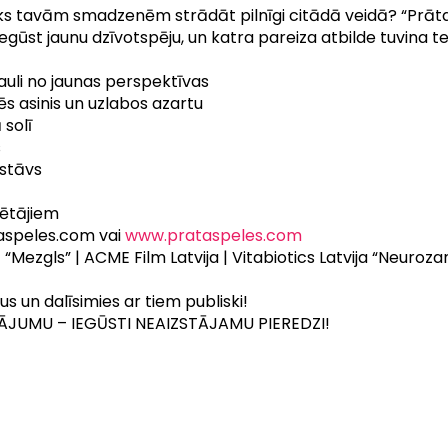
liks tavām smadzenēm strādāt pilnīgi citādā veidā? “Prāta 
gūst jaunu dzīvotspēju, un katra pareiza atbilde tuvina tev
sauli no jaunas perspektīvas
s asinis un uzlabos azartu
 solī
s
 stāvs
lētājiem
speles.com vai
www.prataspeles.com
 “Mezgls” | ACME Film Latvija | Vitabiotics Latvija “Neurozan
s un dalīsimies ar tiem publiski!
ĀJUMU – IEGŪSTI NEAIZSTĀJAMU PIEREDZI!