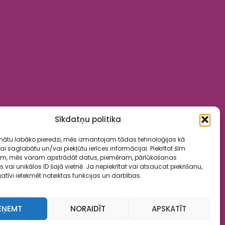
Sīkdatņu politika
inātu labāko pieredzi, mēs izmantojam tādas tehnoloģijas kā
lai saglabātu un/vai piekļūtu ierīces informācijai. Piekrītot šīm
ām, mēs varam apstrādāt datus, piemēram, pārlūkošanas
ai unikālos ID šajā vietnē. Ja nepiekrītat vai atsaucat piekrišanu,
atīvi ietekmēt noteiktas funkcijas un darbības.
EŅEMT
NORAIDĪT
APSKATĪT