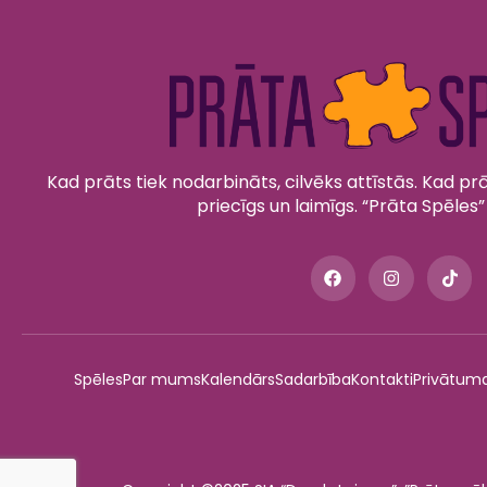
Kad prāts tiek nodarbināts, cilvēks attīstās. Kad prāt
priecīgs un laimīgs. “Prāta Spēles”
Spēles
Par mums
Kalendārs
Sadarbība
Kontakti
Privātuma