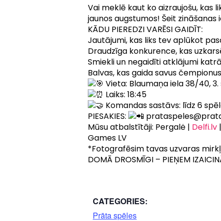
Vai meklē kaut ko aizraujošu, kas 
jaunos augstumos! Šeit zināšanas ie
KĀDU PIEREDZI VARĒSI GAIDĪT:
Jautājumi, kas liks tev aplūkot pa
Draudzīga konkurence, kas uzkarsē
Smiekli un negaidīti atklājumi katrā
Balvas, kas gaida savus čempionu
Vieta: Blaumaņa iela 38/40, 3.
Laiks: 18:45
Komandas sastāvs: līdz 6 spē
PIESAKIES:
prataspeles@prata
Mūsu atbalstītāji: Pergalė |
Delfi.lv
|
Games LV
*Fotografēsim tavas uzvaras mirkļu
DOMĀ DROSMĪGI – PIEŅEM IZAICIN
CATEGORIES:
Prāta spēles