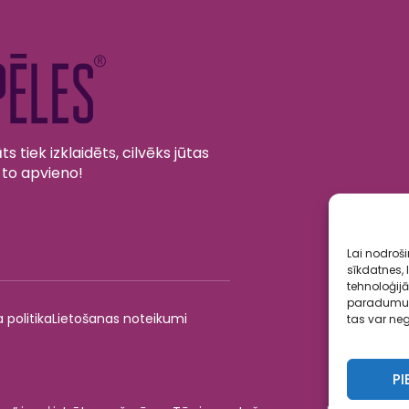
s tiek izklaidēts, cilvēks jūtas
 to apvieno!
Lai nodroš
sīkdatnes, 
tehnoloģij
paradumus v
 politika
Lietošanas noteikumi
tas var neg
PI