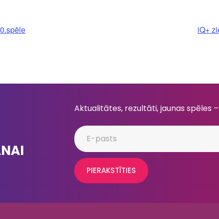
0.spēle
iQ+ z
Aktualitātes, rezultāti, jaunas spēles –
ANAI
PIERAKSTĪTIES