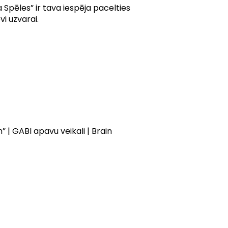
Spēles” ir tava iespēja pacelties
i uzvarai.
” | GABI apavu veikali | Brain