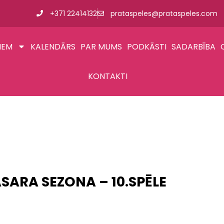
+371 22414132
prataspeles@prataspeles.com
IEM
KALENDĀRS
PAR MUMS
PODKĀSTI
SADARBĪBA
KONTAKTI
SARA SEZONA – 10.SPĒLE