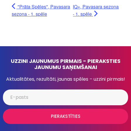
"Prāta Spēles", Pavasara
IQ+, Pavasara sezona
sezona - 1. spēle
- 1. spēle
UZZINI JAUNUMUS PIRMAIS - PIERAKSTIES
JAUNUMU SAŅEMŠANAI
Aktualitātes, rezultāti, jaunas spēles – uzzini pirmais!
PIERAKSTĪTIES