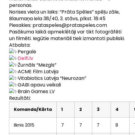
personas.
Norises vieta un laiks: “Prāta Spēles” spēļu zāle,
Blaumaņa iela 38/40, 3. stāvs, plkst. 18:45
Piesakies: prataspeles@prataspeles.com
Pasākuma laikā apmeklētāji var tikt fotogrāfēti
un filmēti. Iegūtie materiāli tiek izmantoti publiski.
Atbalsta:
Pergalė
Delfi.lv
Žurnāls “Mezgls”
ACME Film Latvija
Vitabiotics Latvija “Neurozan”
GABI apavu veikali
Brain Games LV
Rezultāti:
Komanda/Kārta
1
2
3
4
Ilknis 2015
7
7
7
8