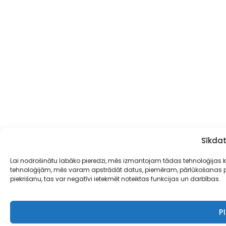
Sīkdat
Lai nodrošinātu labāko pieredzi, mēs izmantojam tādas tehnoloģijas kā s
tehnoloģijām, mēs varam apstrādāt datus, piemēram, pārlūkošanas par
piekrišanu, tas var negatīvi ietekmēt noteiktas funkcijas un darbības.
P