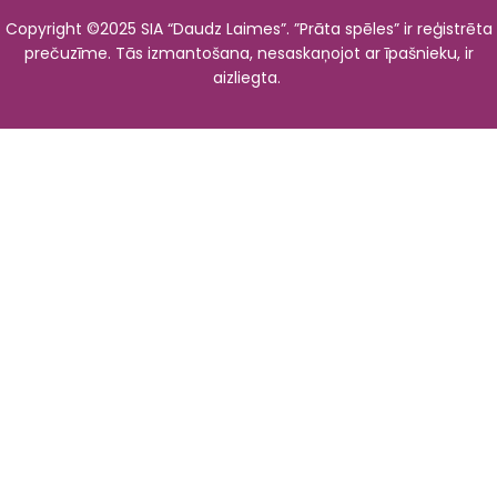
Copyright ©2025 SIA “Daudz Laimes”. ”Prāta spēles” ir reģistrēta
prečuzīme. Tās izmantošana, nesaskaņojot ar īpašnieku, ir
aizliegta.