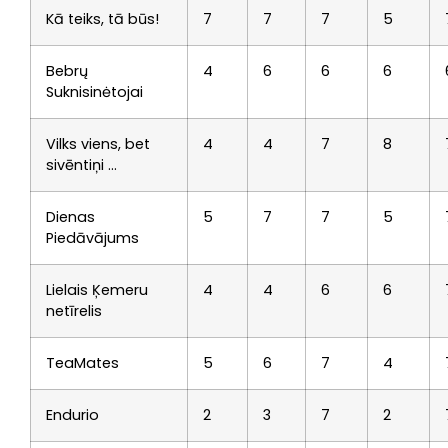
Kā teiks, tā būs!
7
7
7
5
Bebrų
4
6
6
6
Suknisinėtojai
Vilks viens, bet
4
4
7
8
sivēntiņi …
Dienas
5
7
7
5
Piedāvājums
Lielais Ķemeru
4
4
6
6
netīrelis
TeaMates
5
6
7
4
Endurio
2
3
7
2