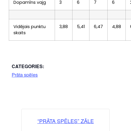
Dopamīns vajg
3
6
7
6
Vidējais punktu
3,88
5,41
6,47
4,88
skaits
CATEGORIES:
Prāta spēles
“PRĀTA SPĒLES” ZĀLE