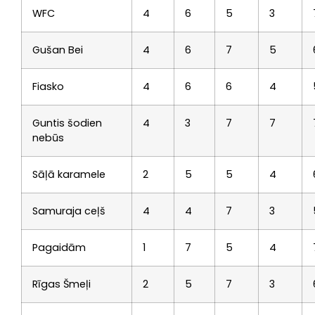
WFC
4
6
5
3
Gušan Bei
4
6
7
5
Fiasko
4
6
6
4
Guntis šodien
4
3
7
7
nebūs
Sāļā karamele
2
5
5
4
Samuraja ceļš
4
4
7
3
Pagaidām
1
7
5
4
Rīgas Šmeļi
2
5
7
3