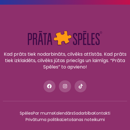
Kad prāts tiek nodarbināts, cilvēks attīstās. Kad prāts
tiek izklaidēts, cilvēks jūtas priecīgs un laimīgs. “Prāta
Spēles” to apvieno!
Spēles
Par mums
Kalendārs
Sadarbība
Kontakti
Privātuma politika
Lietošanas noteikumi