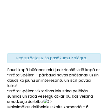
Reģistrācija uz šo pasākumu ir slēgta.
Baudi kopā būšanas mirkļus izzinošā vidē kopā ar
“Prāta Spēles” – pārbaudi savas zināšanas, uzzini
daudz ko jaunu un interesantu un izcili pavadi
laiku!
“Prāta Spēles” viktorīnas iekustina pelēkās
šūniņas un rada veselīgu atkarību, kas veicina
smadzeņu darbību!
Maksimālais dalībnieku skaits komandā – 6