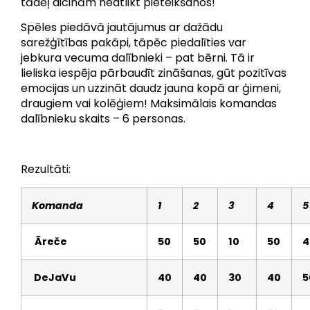
tādēļ aicinām neatlikt pieteikšanos!
Spēles piedāvā jautājumus ar dažādu
sarežģītības pakāpi, tāpēc piedalīties var
jebkura vecuma dalībnieki – pat bērni. Tā ir
lieliska iespēja pārbaudīt zināšanas, gūt pozitīvas
emocijas un uzzināt daudz jauna kopā ar ģimeni,
draugiem vai kolēģiem! Maksimālais komandas
dalībnieku skaits – 6 personas.
Rezultāti:
Komanda
1
2
3
4
5
Āreče
50
50
10
50
4
DeJaVu
40
40
30
40
5