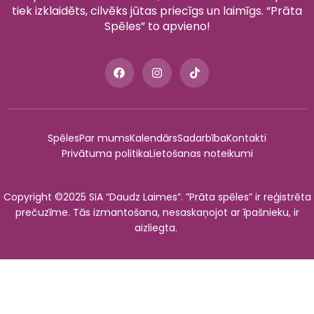
tiek izklaidēts, cilvēks jūtas priecīgs un laimīgs. “Prāta
Spēles” to apvieno!
Spēles
Par mums
Kalendārs
Sadarbība
Kontakti
Privātuma politika
Lietošanas noteikumi
Copyright ©2025 SIA “Daudz Laimes”. ”Prāta spēles” ir reģistrēta
prečuzīme. Tās izmantošana, nesaskaņojot ar īpašnieku, ir
aizliegta.