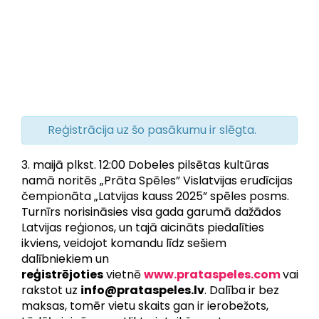
Reģistrācija uz šo pasākumu ir slēgta.
3. maijā plkst. 12:00 Dobeles pilsētas kultūras
namā noritēs „Prāta Spēles” Vislatvijas erudīcijas
čempionāta „Latvijas kauss 2025” spēles posms.
Turnīrs norisināsies visa gada garumā dažādos
Latvijas reģionos, un tajā aicināts piedalīties
ikviens, veidojot komandu līdz sešiem
dalībniekiem un
reģistrējoties
vietnē
www.prataspeles.com
vai
rakstot uz
info@prataspeles.lv
. Dalība ir bez
maksas, tomēr vietu skaits gan ir ierobežots,