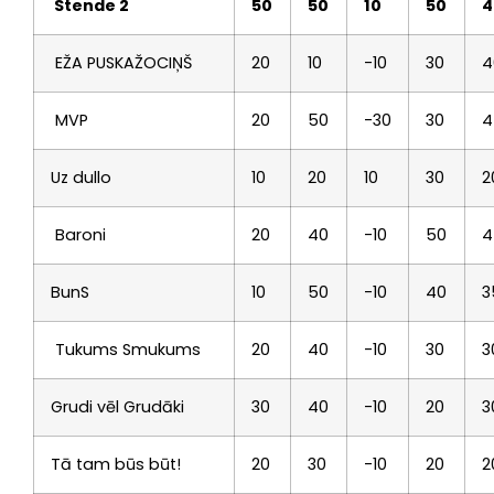
Stende 2
50
50
10
50
4
EŽA PUSKAŽOCIŅŠ
20
10
-10
30
4
MVP
20
50
-30
30
4
Uz dullo
10
20
10
30
2
Baroni
20
40
-10
50
4
BunS
10
50
-10
40
3
Tukums Smukums
20
40
-10
30
3
Grudi vēl Grudāki
30
40
-10
20
3
Tā tam būs būt!
20
30
-10
20
2