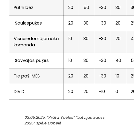
Putni bez
20
50
-30
30
3
Saulespuķes
20
30
-30
20
2
Visneiedomājamākā
10
30
-30
20
4
komanda
Savvaļas puķes
10
30
-30
40
5
Tie paši MĒS
20
20
-30
10
2
DIVID
20
20
-10
0
2
03.05.2025. “Prāta Spēles” “Latvijas kauss
2025” spēle Dobelē